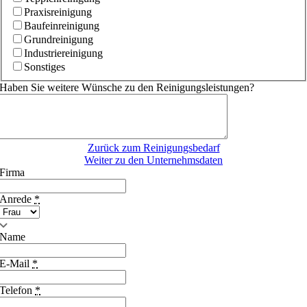
Praxisreinigung
Baufeinreinigung
Grundreinigung
Industriereinigung
Sonstiges
Haben Sie weitere Wünsche zu den Reinigungsleistungen?
Zurück zum Reinigungsbedarf
Weiter zu den Unternehmsdaten
Firma
Anrede
*
Name
E-Mail
*
Telefon
*