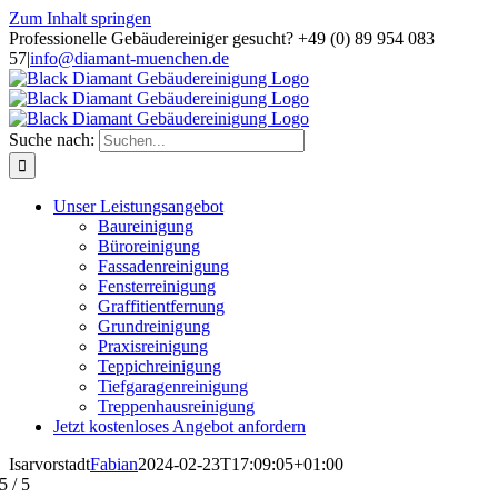
Zum Inhalt springen
Professionelle Gebäudereiniger gesucht? +49 (0) 89 954 083
57
|
info@diamant-muenchen.de
Suche nach:
Unser Leistungsangebot
Baureinigung
Büroreinigung
Fassadenreinigung
Fensterreinigung
Graffitientfernung
Grundreinigung
Praxisreinigung
Teppichreinigung
Tiefgaragenreinigung
Treppenhausreinigung
Jetzt kostenloses Angebot anfordern
Isarvorstadt
Fabian
2024-02-23T17:09:05+01:00
5
/
5