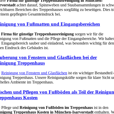
sere
Firma für günstige Treppenhausreinigung in München-
rvorstadt
achtet darauf, Spinnweben und Staubansammlungen in schw
eichbaren Bereichen des Treppenhauses sorgfältig zu beseitigen. Dies tr
einem gepflegten Gesamteindruck bei.
inigung von Fußmatten und Eingangsbereichen
s
Firma für günstige Treppenhausreinigung
sorgen wir für die
nigung von Fußmatten und die Pflege der Eingangsbereiche. Wir halte
 Eingangsbereich sauber und einladend, was besonders wichtig für den
ten Eindruck des Gebäudes ist.
uberung von Fenstern und Glasflächen bei der
inigung Treppenhaus
e
Reinigung von Fenstern und Glasflächen
ist ein wichtiger Bestandteil 
nigung Treppenhaus. Unsere Reinigungskräfte sorgen für klare Sicht u
 helles Ambiente im Treppenhaus.
schen und Pflegen von Fußböden als Teil der Reinigu
eppenhaus Kosten
 Pflege und
Reinigung von Fußböden im Treppenhaus
ist in den
inigung Treppenhaus Kosten in München-Isarvorstadt
enthalten. W