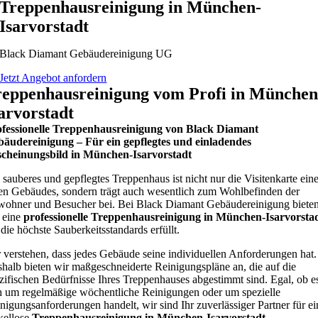
Treppenhausreinigung in München-
Isarvorstadt
Black Diamant Gebäudereinigung UG
Jetzt Angebot anfordern
reppenhausreinigung vom Profi in München
arvorstadt
fessionelle Treppenhausreinigung von Black Diamant
äudereinigung – Für ein gepflegtes und einladendes
cheinungsbild in München-Isarvorstadt
 sauberes und gepflegtes Treppenhaus ist nicht nur die Visitenkarte ein
en Gebäudes, sondern trägt auch wesentlich zum Wohlbefinden der
ohner und Besucher bei. Bei Black Diamant Gebäudereinigung biete
 eine
professionelle Treppenhausreinigung in München-Isarvorsta
 die höchste Sauberkeitsstandards erfüllt.
 verstehen, dass jedes Gebäude seine individuellen Anforderungen hat.
halb bieten wir maßgeschneiderte Reinigungspläne an, die auf die
zifischen Bedürfnisse Ihres Treppenhauses abgestimmt sind. Egal, ob e
h um regelmäßige wöchentliche Reinigungen oder um spezielle
nigungsanforderungen handelt, wir sind Ihr zuverlässiger Partner für ei
kellose
Treppenhausreinigung in München-Isarvorstadt
.