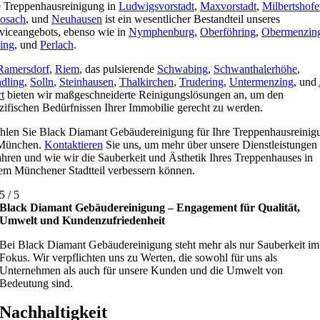
 Treppenhausreinigung in
Ludwigsvorstadt
,
Maxvorstadt
,
Milbertshof
osach
, und
Neuhausen
ist ein wesentlicher Bestandteil unseres
viceangebots, ebenso wie in
Nymphenburg
,
Oberföhring
,
Obermenzin
ing
, und
Perlach
.
Ramersdorf
,
Riem
, das pulsierende
Schwabing
,
Schwanthalerhöhe
,
dling
,
Solln
,
Steinhausen
,
Thalkirchen
,
Trudering
,
Untermenzing
, und
t
bieten wir maßgeschneiderte Reinigungslösungen an, um den
zifischen Bedürfnissen Ihrer Immobilie gerecht zu werden.
len Sie Black Diamant Gebäudereinigung für Ihre Treppenhausreinig
 München.
Kontaktieren
Sie uns, um mehr über unsere Dienstleistungen
ahren und wie wir die Sauberkeit und Ästhetik Ihres Treppenhauses in
em Münchener Stadtteil verbessern können.
5
/
5
Black Diamant Gebäudereinigung – Engagement für Qualität,
Umwelt und Kundenzufriedenheit
Bei Black Diamant Gebäudereinigung steht mehr als nur Sauberkeit im
Fokus. Wir verpflichten uns zu Werten, die sowohl für uns als
Unternehmen als auch für unsere Kunden und die Umwelt von
Bedeutung sind.
Nachhaltigkeit