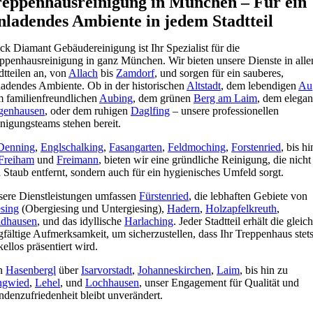
reppenhausreinigung in München – Für ein
nladendes Ambiente in jedem Stadtteil
ck Diamant Gebäudereinigung ist Ihr Spezialist für die
ppenhausreinigung in ganz München. Wir bieten unsere Dienste in alle
dtteilen an, von
Allach
bis
Zamdorf
, und sorgen für ein sauberes,
ladendes Ambiente. Ob in der historischen
Altstadt
, dem lebendigen
Au
 familienfreundlichen
Aubing
, dem grünen
Berg am Laim
, dem elegan
genhausen
, oder dem ruhigen
Daglfing
– unsere professionellen
nigungsteams stehen bereit.
Denning
,
Englschalking
,
Fasangarten
,
Feldmoching
,
Forstenried
, bis hi
Freiham
und
Freimann
, bieten wir eine gründliche Reinigung, die nicht
 Staub entfernt, sondern auch für ein hygienisches Umfeld sorgt.
ere Dienstleistungen umfassen
Fürstenried
, die lebhaften Gebiete von
sing
(Obergiesing und Untergiesing),
Hadern
,
Holzapfelkreuth
,
idhausen
, und das idyllische
Harlaching
. Jeder Stadtteil erhält die gleic
gfältige Aufmerksamkeit, um sicherzustellen, dass Ihr Treppenhaus stet
ellos präsentiert wird.
n
Hasenbergl
über
Isarvorstadt
,
Johanneskirchen
,
Laim
, bis hin zu
ngwied
,
Lehel
, und
Lochhausen
, unser Engagement für Qualität und
denzufriedenheit bleibt unverändert.