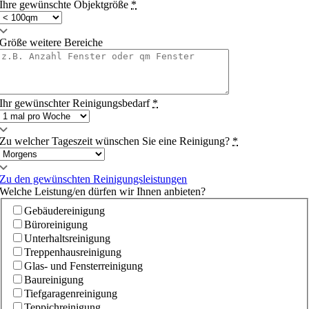
Ihre gewünschte Objektgröße
*
Größe weitere Bereiche
Ihr gewünschter Reinigungsbedarf
*
Zu welcher Tageszeit wünschen Sie eine Reinigung?
*
Zu den gewünschten Reinigungsleistungen
Welche Leistung/en dürfen wir Ihnen anbieten?
Gebäudereinigung
Büroreinigung
Unterhaltsreinigung
Treppenhausreinigung
Glas- und Fensterreinigung
Baureinigung
Tiefgaragenreinigung
Teppichreinigung