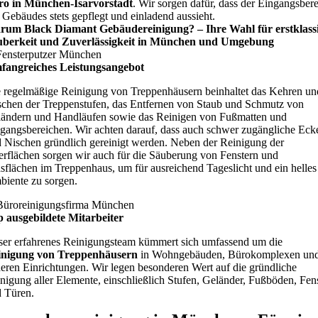
ro in München-Isarvorstadt
. Wir sorgen dafür, dass der Eingangsber
 Gebäudes stets gepflegt und einladend aussieht.
rum Black Diamant Gebäudereinigung? – Ihre Wahl für erstklass
uberkeit und Zuverlässigkeit in München und Umgebung
fangreiches Leistungsangebot
 regelmäßige Reinigung von Treppenhäusern beinhaltet das Kehren un
chen der Treppenstufen, das Entfernen von Staub und Schmutz von
ändern und Handläufen sowie das Reinigen von Fußmatten und
gangsbereichen. Wir achten darauf, dass auch schwer zugängliche Eck
 Nischen gründlich gereinigt werden. Neben der Reinigung der
rflächen sorgen wir auch für die Säuberung von Fenstern und
sflächen im Treppenhaus, um für ausreichend Tageslicht und ein helles
iente zu sorgen.
 ausgebildete Mitarbeiter
er erfahrenes Reinigungsteam kümmert sich umfassend um die
inigung von Treppenhäusern
in Wohngebäuden, Bürokomplexen un
eren Einrichtungen. Wir legen besonderen Wert auf die gründliche
nigung aller Elemente, einschließlich Stufen, Geländer, Fußböden, Fen
 Türen.