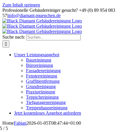
Zum Inhalt springen
Professionelle Gebäudereiniger gesucht? +49 (0) 89 954 083
57
|
info@diamant-muenchen.de
Suche nach:
Unser Leistungsangebot
Baureinigung
Büroreinigung
Fassadenreinigung
Fensterreinigung
Graffitientfernung
Grundreinigung
Praxisreinigung
Teppichreinigung
Tiefgaragenreinigung
Treppenhausreinigung
Jetzt kostenloses Angebot anfordern
Home
Fabian
2026-01-05T08:47:44+01:00
5
/
5