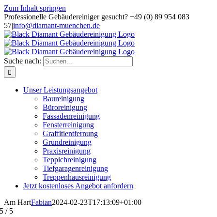
Zum Inhalt springen
Professionelle Gebäudereiniger gesucht? +49 (0) 89 954 083
57
|
info@diamant-muenchen.de
Suche nach:
Unser Leistungsangebot
Baureinigung
Büroreinigung
Fassadenreinigung
Fensterreinigung
Graffitientfernung
Grundreinigung
Praxisreinigung
Teppichreinigung
Tiefgaragenreinigung
Treppenhausreinigung
Jetzt kostenloses Angebot anfordern
Am Hart
Fabian
2024-02-23T17:13:09+01:00
5
/
5