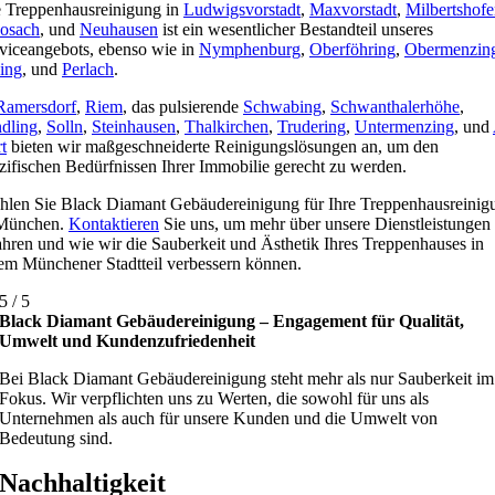
 Treppenhausreinigung in
Ludwigsvorstadt
,
Maxvorstadt
,
Milbertshof
osach
, und
Neuhausen
ist ein wesentlicher Bestandteil unseres
viceangebots, ebenso wie in
Nymphenburg
,
Oberföhring
,
Obermenzin
ing
, und
Perlach
.
Ramersdorf
,
Riem
, das pulsierende
Schwabing
,
Schwanthalerhöhe
,
dling
,
Solln
,
Steinhausen
,
Thalkirchen
,
Trudering
,
Untermenzing
, und
t
bieten wir maßgeschneiderte Reinigungslösungen an, um den
zifischen Bedürfnissen Ihrer Immobilie gerecht zu werden.
len Sie Black Diamant Gebäudereinigung für Ihre Treppenhausreinig
 München.
Kontaktieren
Sie uns, um mehr über unsere Dienstleistungen
ahren und wie wir die Sauberkeit und Ästhetik Ihres Treppenhauses in
em Münchener Stadtteil verbessern können.
5
/
5
Black Diamant Gebäudereinigung – Engagement für Qualität,
Umwelt und Kundenzufriedenheit
Bei Black Diamant Gebäudereinigung steht mehr als nur Sauberkeit im
Fokus. Wir verpflichten uns zu Werten, die sowohl für uns als
Unternehmen als auch für unsere Kunden und die Umwelt von
Bedeutung sind.
Nachhaltigkeit