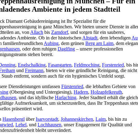
reppenhausreinigung in München – Für ein
nladendes Ambiente in jedem Stadtteil
ck Diamant Gebäudereinigung ist Ihr Spezialist für die
ppenhausreinigung in ganz München. Wir bieten unsere Dienste in alle
dtteilen an, von
Allach
bis
Zamdorf
, und sorgen für ein sauberes,
ladendes Ambiente. Ob in der historischen
Altstadt
, dem lebendigen
Au
 familienfreundlichen
Aubing
, dem grünen
Berg am Laim
, dem elegan
genhausen
, oder dem ruhigen
Daglfing
– unsere professionellen
nigungsteams stehen bereit.
Denning
,
Englschalking
,
Fasangarten
,
Feldmoching
,
Forstenried
, bis hi
Freiham
und
Freimann
, bieten wir eine gründliche Reinigung, die nicht
 Staub entfernt, sondern auch für ein hygienisches Umfeld sorgt.
ere Dienstleistungen umfassen
Fürstenried
, die lebhaften Gebiete von
sing
(Obergiesing und Untergiesing),
Hadern
,
Holzapfelkreuth
,
idhausen
, und das idyllische
Harlaching
. Jeder Stadtteil erhält die gleic
gfältige Aufmerksamkeit, um sicherzustellen, dass Ihr Treppenhaus stet
ellos präsentiert wird.
n
Hasenbergl
über
Isarvorstadt
,
Johanneskirchen
,
Laim
, bis hin zu
ngwied
,
Lehel
, und
Lochhausen
, unser Engagement für Qualität und
denzufriedenheit bleibt unverändert.