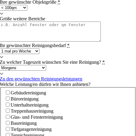
Ihre gewünschte Objektgröße
*
Größe weitere Bereiche
Ihr gewünschter Reinigungsbedarf
*
Zu welcher Tageszeit wünschen Sie eine Reinigung?
*
Zu den gewünschten Reinigungsleistungen
Welche Leistung/en dürfen wir Ihnen anbieten?
Gebäudereinigung
Büroreinigung
Unterhaltsreinigung
Treppenhausreinigung
Glas- und Fensterreinigung
Baureinigung
Tiefgaragenreinigung
Teppichreinigung