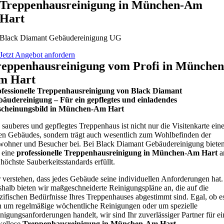
Treppenhausreinigung in München-Am
Hart
Black Diamant Gebäudereinigung UG
Jetzt Angebot anfordern
reppenhausreinigung vom Profi in München
m Hart
fessionelle Treppenhausreinigung von Black Diamant
äudereinigung – Für ein gepflegtes und einladendes
scheinungsbild in München-Am Hart
 sauberes und gepflegtes Treppenhaus ist nicht nur die Visitenkarte ein
en Gebäudes, sondern trägt auch wesentlich zum Wohlbefinden der
ohner und Besucher bei. Bei Black Diamant Gebäudereinigung biete
 eine
professionelle Treppenhausreinigung in München-Am Hart
a
 höchste Sauberkeitsstandards erfüllt.
 verstehen, dass jedes Gebäude seine individuellen Anforderungen hat.
halb bieten wir maßgeschneiderte Reinigungspläne an, die auf die
zifischen Bedürfnisse Ihres Treppenhauses abgestimmt sind. Egal, ob e
h um regelmäßige wöchentliche Reinigungen oder um spezielle
nigungsanforderungen handelt, wir sind Ihr zuverlässiger Partner für ei
kellose
Treppenhausreinigung in München-Am Hart
.