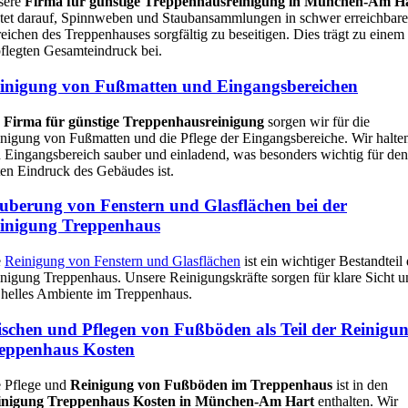
sere
Firma für günstige Treppenhausreinigung in München-Am H
tet darauf, Spinnweben und Staubansammlungen in schwer erreichbar
eichen des Treppenhauses sorgfältig zu beseitigen. Dies trägt zu einem
flegten Gesamteindruck bei.
inigung von Fußmatten und Eingangsbereichen
s
Firma für günstige Treppenhausreinigung
sorgen wir für die
nigung von Fußmatten und die Pflege der Eingangsbereiche. Wir halte
 Eingangsbereich sauber und einladend, was besonders wichtig für den
ten Eindruck des Gebäudes ist.
uberung von Fenstern und Glasflächen bei der
inigung Treppenhaus
e
Reinigung von Fenstern und Glasflächen
ist ein wichtiger Bestandteil 
nigung Treppenhaus. Unsere Reinigungskräfte sorgen für klare Sicht u
 helles Ambiente im Treppenhaus.
schen und Pflegen von Fußböden als Teil der Reinigu
eppenhaus Kosten
 Pflege und
Reinigung von Fußböden im Treppenhaus
ist in den
inigung Treppenhaus Kosten in München-Am Hart
enthalten. Wir