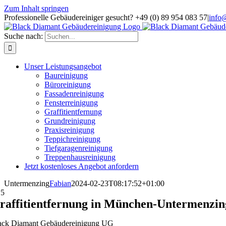
Zum Inhalt springen
Professionelle Gebäudereiniger gesucht? +49 (0) 89 954 083 57
|
info
Suche nach:
Unser Leistungsangebot
Baureinigung
Büroreinigung
Fassadenreinigung
Fensterreinigung
Graffitientfernung
Grundreinigung
Praxisreinigung
Teppichreinigung
Tiefgaragenreinigung
Treppenhausreinigung
Jetzt kostenloses Angebot anfordern
Untermenzing
Fabian
2024-02-23T08:17:52+01:00
/
5
raffitientfernung in München-Untermenzin
ack Diamant Gebäudereinigung UG