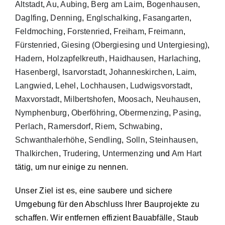
Altstadt
,
Au
,
Aubing
,
Berg am Laim
,
Bogenhausen
,
Daglfing
,
Denning
,
Englschalking
,
Fasangarten
,
Feldmoching
,
Forstenried
,
Freiham
,
Freimann
,
Fürstenried
,
Giesing (Obergiesing und Untergiesing)
,
Hadern
,
Holzapfelkreuth
,
Haidhausen
,
Harlaching
,
Hasenbergl
,
Isarvorstadt
,
Johanneskirchen
,
Laim
,
Langwied
,
Lehel
,
Lochhausen
,
Ludwigsvorstadt
,
Maxvorstadt
,
Milbertshofen
,
Moosach
,
Neuhausen
,
Nymphenburg
,
Oberföhring
,
Obermenzing
,
Pasing
,
Perlach
,
Ramersdorf
,
Riem
,
Schwabing
,
Schwanthalerhöhe
,
Sendling
,
Solln
,
Steinhausen
,
Thalkirchen
,
Trudering
,
Untermenzing
und
Am Hart
tätig, um nur einige zu nennen.
Unser Ziel ist es, eine saubere und sichere
Umgebung für den Abschluss Ihrer Bauprojekte zu
schaffen. Wir entfernen effizient Bauabfälle, Staub