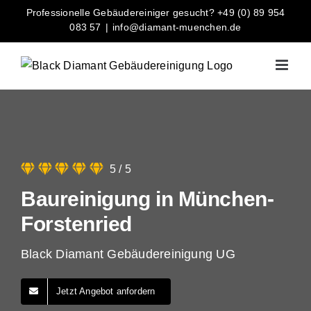
Zum
Professionelle Gebäudereiniger gesucht? +49 (0) 89 954
Inhalt
083 57
|
info@diamant-muenchen.de
springen
5
/
5
Baureinigung in München-
Forstenried
Black Diamant Gebäudereinigung UG
Jetzt Angebot anfordern