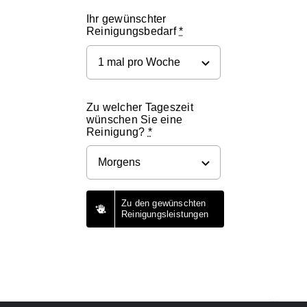
Ihr gewünschter
Reinigungsbedarf
*
Zu welcher Tageszeit
wünschen Sie eine
Reinigung?
*
Zu den gewünschten
Reinigungsleistungen
5/5 - (20 votes)